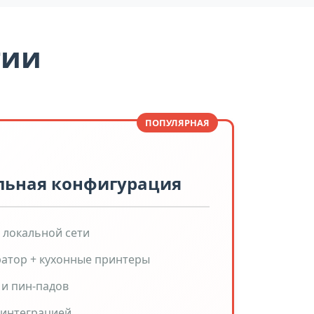
гии
ПОПУЛЯРНАЯ
льная конфигурация
 локальной сети
атор + кухонные принтеры
 и пин-падов
 интеграцией