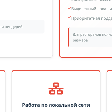
Выделенный локальн
Приоритетная подд
н и пиццерий
Для ресторанов полно
размера
Работа по локальной сети