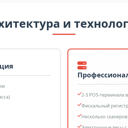
хитектура и техноло
ация
Профессиона
ом
2-3 POS-терминала в
асса)
Фискальный регистр
Несколько сканеров
Электронные весы с