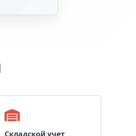
d
Складской учет